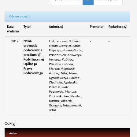
Odsłon pozycji:
Data
Tytuł
Autor(rzy)
Promotor
Redaktor(rzy)
wydania
2017
Nowa
Etel, Leonard; Babiarz,
-
-
ordynacja
Stefan; Dowgier, Rafał;
podatkowa: z
Filipczyk, Hanna; Gurba,
prac Komisji
Włodzimierz; Krawczyk,
Kodyfikacyjnej
Ireneusz; Kuśnierz,
Ogólnego
Wiesław; Łoboda,
Prawa
Marcin; Nikończyk,
Podatkowego
Andrzej; Nita, Adam;
Ogrodowczyk, Bożena;
Olesińska, Agnieszka;
Pietrasz, Piotr;
Popławski, Mariusz;
Rudowski, Jan; Strzelec,
Dariusz; Taborski,
Grzegorz; Zajączkowski,
Artur
Odkryj
Autor