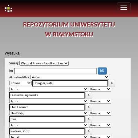
Skip
REPOZYTORIUM UNIWERSYTETU
navigation
W BIAŁYMSTOKU
Wyszukaj
Szukaj:
for
Aktualne filtry: