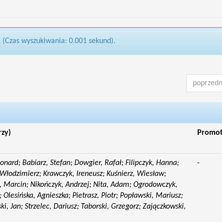
1 (Czas wyszukiwania: 0.001 sekund).
poprzedn
rzy)
Promo
eonard; Babiarz, Stefan; Dowgier, Rafał; Filipczyk, Hanna;
-
Włodzimierz; Krawczyk, Ireneusz; Kuśnierz, Wiesław;
 Marcin; Nikończyk, Andrzej; Nita, Adam; Ogrodowczyk,
 Olesińska, Agnieszka; Pietrasz, Piotr; Popławski, Mariusz;
i, Jan; Strzelec, Dariusz; Taborski, Grzegorz; Zajączkowski,