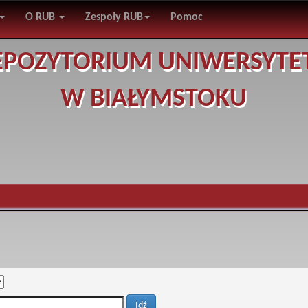
O RUB
Zespoły RUB
Pomoc
EPOZYTORIUM UNIWERSYTE
W BIAŁYMSTOKU