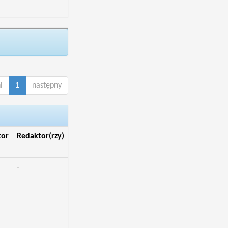
i
1
następny
tor
Redaktor(rzy)
-