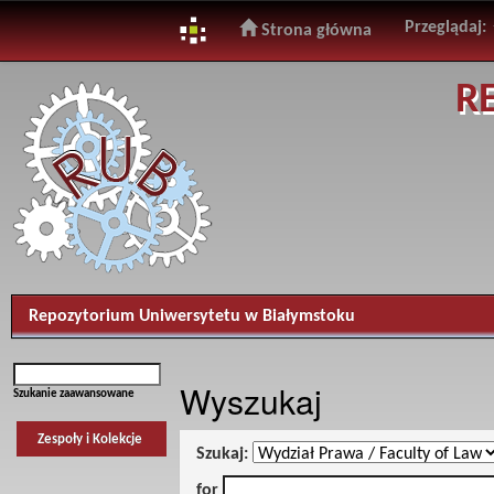
Przeglądaj:
Strona główna
Skip
R
navigation
Repozytorium Uniwersytetu w Białymstoku
Wyszukaj
Szukanie zaawansowane
Zespoły i Kolekcje
Szukaj:
for