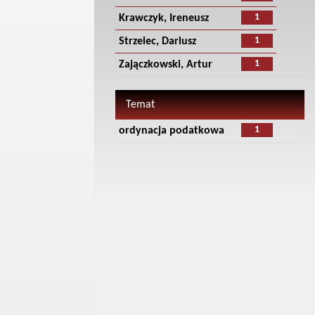
1
Krawczyk, Ireneusz
1
Strzelec, Dariusz
1
Zajączkowski, Artur
Temat
1
ordynacja podatkowa