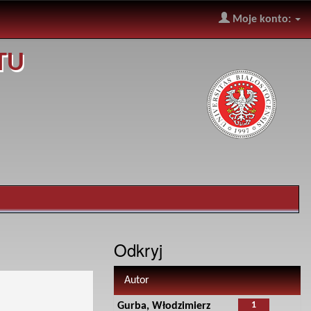
Moje konto:
TU
Odkryj
Autor
1
Gurba, Włodzimierz