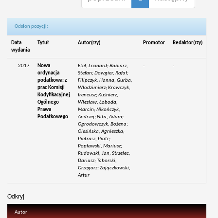
Odsłon pozycji:
Data
Tytuł
Autor(rzy)
Promotor
Redaktor(rzy)
wydania
2017
Nowa
Etel, Leonard; Babiarz,
-
-
ordynacja
Stefan; Dowgier, Rafał;
podatkowa: z
Filipczyk, Hanna; Gurba,
prac Komisji
Włodzimierz; Krawczyk,
Kodyfikacyjnej
Ireneusz; Kuśnierz,
Ogólnego
Wiesław; Łoboda,
Prawa
Marcin; Nikończyk,
Podatkowego
Andrzej; Nita, Adam;
Ogrodowczyk, Bożena;
Olesińska, Agnieszka;
Pietrasz, Piotr;
Popławski, Mariusz;
Rudowski, Jan; Strzelec,
Dariusz; Taborski,
Grzegorz; Zajączkowski,
Artur
Odkryj
Autor