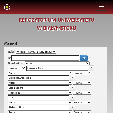
Skip
REPOZYTORIUM UNIWERSYTETU
navigation
W BIAŁYMSTOKU
Wyszukaj
Szukaj:
for
Aktualne filtry: