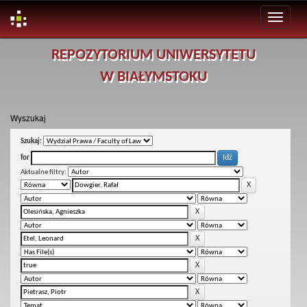
Skip
REPOZYTORIUM UNIWERSYTETU
navigation
W BIAŁYMSTOKU
Wyszukaj
Szukaj:
for
Aktualne filtry: