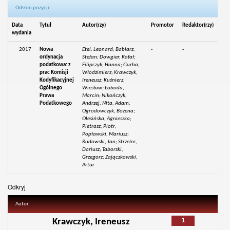
Odsłon pozycji:
Data
Tytuł
Autor(rzy)
Promotor
Redaktor(rzy)
wydania
2017
Nowa
Etel, Leonard; Babiarz,
-
-
ordynacja
Stefan; Dowgier, Rafał;
podatkowa: z
Filipczyk, Hanna; Gurba,
prac Komisji
Włodzimierz; Krawczyk,
Kodyfikacyjnej
Ireneusz; Kuśnierz,
Ogólnego
Wiesław; Łoboda,
Prawa
Marcin; Nikończyk,
Podatkowego
Andrzej; Nita, Adam;
Ogrodowczyk, Bożena;
Olesińska, Agnieszka;
Pietrasz, Piotr;
Popławski, Mariusz;
Rudowski, Jan; Strzelec,
Dariusz; Taborski,
Grzegorz; Zajączkowski,
Artur
Odkryj
Autor
1
Krawczyk, Ireneusz