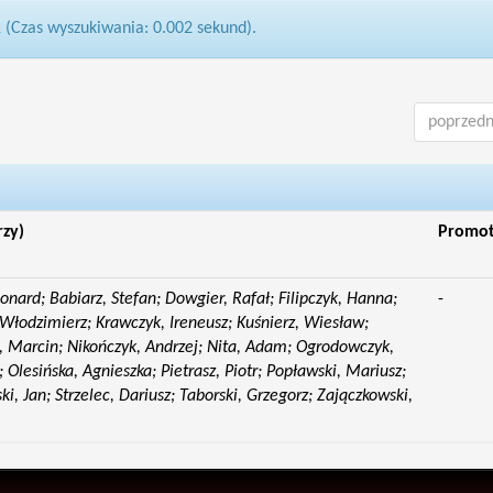
1 (Czas wyszukiwania: 0.002 sekund).
poprzedn
rzy)
Promo
eonard; Babiarz, Stefan; Dowgier, Rafał; Filipczyk, Hanna;
-
Włodzimierz; Krawczyk, Ireneusz; Kuśnierz, Wiesław;
 Marcin; Nikończyk, Andrzej; Nita, Adam; Ogrodowczyk,
 Olesińska, Agnieszka; Pietrasz, Piotr; Popławski, Mariusz;
i, Jan; Strzelec, Dariusz; Taborski, Grzegorz; Zajączkowski,