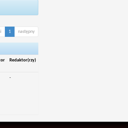
i
1
następny
tor
Redaktor(rzy)
-