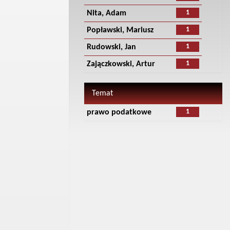
1
Nita, Adam
1
Popławski, Mariusz
1
Rudowski, Jan
1
Zajączkowski, Artur
Temat
1
prawo podatkowe