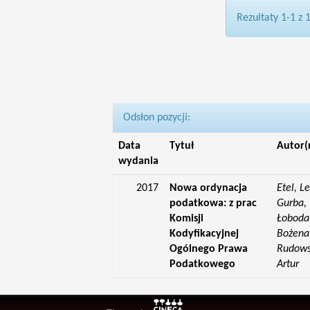
Rezultaty 1-1 z 
Odsłon pozycji:
Data
Tytuł
Autor(
wydania
2017
Nowa ordynacja
Etel, L
podatkowa: z prac
Gurba, 
Komisji
Łoboda,
Kodyfikacyjnej
Bożena;
Ogólnego Prawa
Rudowsk
Podatkowego
Artur