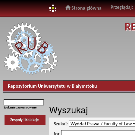
Przeglądaj:
Strona główna
Skip
R
navigation
Repozytorium Uniwersytetu w Białymstoku
Wyszukaj
Szukanie zaawansowane
Zespoły i Kolekcje
Szukaj:
for