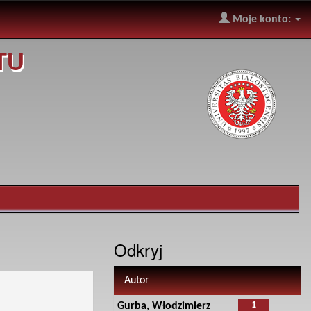
Moje konto:
TU
Odkryj
Autor
1
Gurba, Włodzimierz