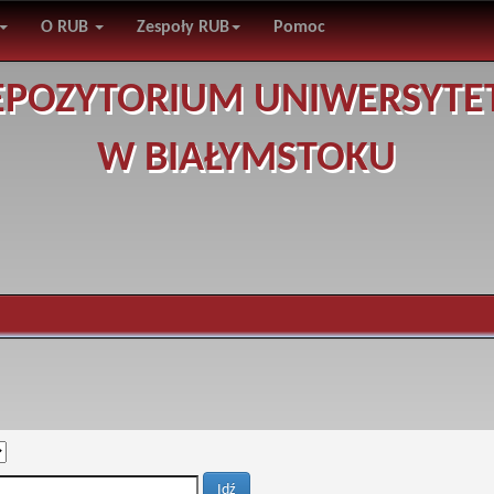
O RUB
Zespoły RUB
Pomoc
EPOZYTORIUM UNIWERSYTE
W BIAŁYMSTOKU