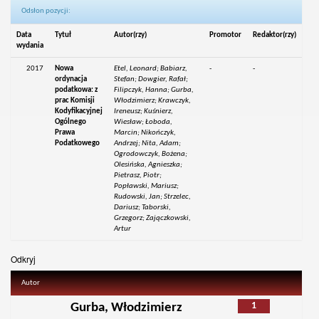
Odsłon pozycji:
Data
Tytuł
Autor(rzy)
Promotor
Redaktor(rzy)
wydania
2017
Nowa
Etel, Leonard; Babiarz,
-
-
ordynacja
Stefan; Dowgier, Rafał;
podatkowa: z
Filipczyk, Hanna; Gurba,
prac Komisji
Włodzimierz; Krawczyk,
Kodyfikacyjnej
Ireneusz; Kuśnierz,
Ogólnego
Wiesław; Łoboda,
Prawa
Marcin; Nikończyk,
Podatkowego
Andrzej; Nita, Adam;
Ogrodowczyk, Bożena;
Olesińska, Agnieszka;
Pietrasz, Piotr;
Popławski, Mariusz;
Rudowski, Jan; Strzelec,
Dariusz; Taborski,
Grzegorz; Zajączkowski,
Artur
Odkryj
Autor
1
Gurba, Włodzimierz