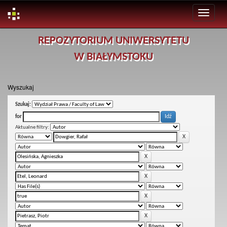
Skip
REPOZYTORIUM UNIWERSYTETU
navigation
W BIAŁYMSTOKU
Wyszukaj
Szukaj:
for
Aktualne filtry: