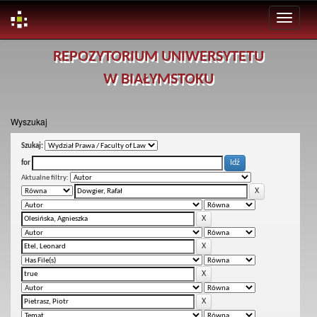
Skip
REPOZYTORIUM UNIWERSYTETU
navigation
W BIAŁYMSTOKU
Wyszukaj
Szukaj:
for
Aktualne filtry: