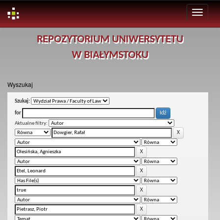
Skip
REPOZYTORIUM UNIWERSYTETU
navigation
W BIAŁYMSTOKU
Wyszukaj
Szukaj:
for
Aktualne filtry: