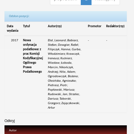
Odsłon pozycji:
Data
Tytuł
Autor(rzy)
Promotor
Redaktor(rzy)
wydania
2017
Nowa
Etel, Leonard; Babiarz,
-
-
ordynacja
Stefan; Dowgier, Rafał;
podatkowa: z
Filipczyk, Hanna; Gurba,
prac Komisji
Włodzimierz; Krawczyk,
Kodyfikacyjnej
Ireneusz; Kuśnierz,
Ogólnego
Wiesław; Łoboda,
Prawa
Marcin; Nikończyk,
Podatkowego
Andrzej; Nita, Adam;
Ogrodowczyk, Bożena;
Olesińska, Agnieszka;
Pietrasz, Piotr;
Popławski, Mariusz;
Rudowski, Jan; Strzelec,
Dariusz; Taborski,
Grzegorz; Zajączkowski,
Artur
Odkryj
Autor