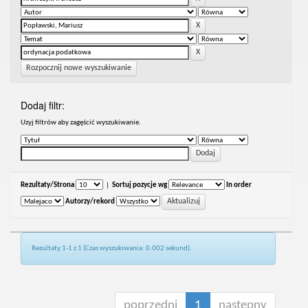
Rozpocznij nowe wyszukiwanie
Dodaj filtr:
Uzyj filtrów aby zagęścić wyszukiwanie.
Rezultaty/Strona
|
Sortuj pozycje wg
In order
Autorzy/rekord
Rezultaty 1-1 z 1 (Czas wyszukiwania: 0.002 sekund).
poprzedni
1
następny