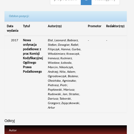
Odsłon pozycji:
Data
Tytuł
Autor(rzy)
Promotor
Redaktor(rzy)
wydania
2017
Nowa
Etel, Leonard; Babiarz,
-
-
ordynacja
Stefan; Dowgier, Rafał;
podatkowa: z
Filipczyk, Hanna; Gurba,
prac Komisji
Włodzimierz; Krawczyk,
Kodyfikacyjnej
Ireneusz; Kuśnierz,
Ogólnego
Wiesław; Łoboda,
Prawa
Marcin; Nikończyk,
Podatkowego
Andrzej; Nita, Adam;
Ogrodowczyk, Bożena;
Olesińska, Agnieszka;
Pietrasz, Piotr;
Popławski, Mariusz;
Rudowski, Jan; Strzelec,
Dariusz; Taborski,
Grzegorz; Zajączkowski,
Artur
Odkryj
Autor