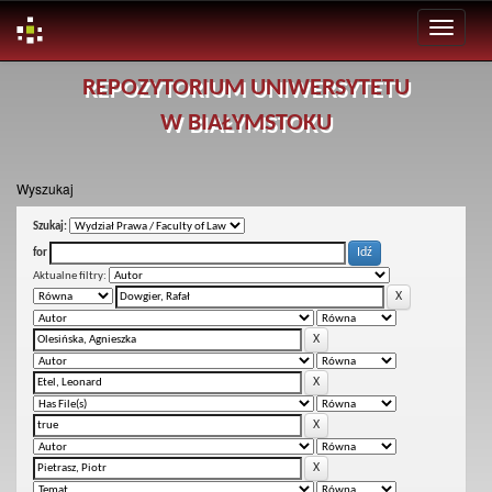
Skip
REPOZYTORIUM UNIWERSYTETU
navigation
W BIAŁYMSTOKU
Wyszukaj
Szukaj:
for
Aktualne filtry: