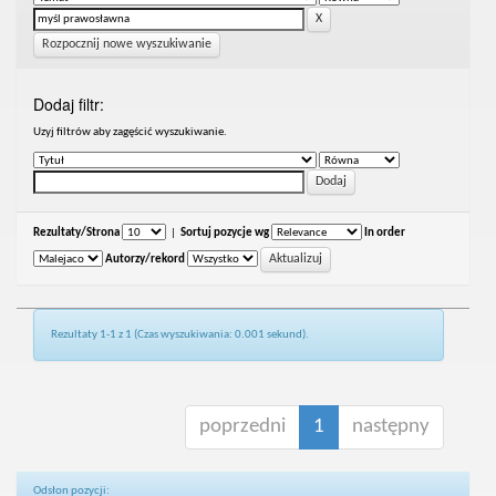
Rozpocznij nowe wyszukiwanie
Dodaj filtr:
Uzyj filtrów aby zagęścić wyszukiwanie.
Rezultaty/Strona
|
Sortuj pozycje wg
In order
Autorzy/rekord
Rezultaty 1-1 z 1 (Czas wyszukiwania: 0.001 sekund).
poprzedni
1
następny
Odsłon pozycji: