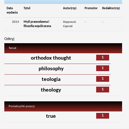
Data
Tytuł
Autor(rzy)
Promotor
Redaktor(rzy)
wydania
2014
Myśl prawosławna i
Хоружий,
-
-
filozofia współczesna
Сергей
Odkryj
Temat
1
orthodox thought
1
philosophy
1
teologia
1
theology
Posiada pliki pozycji
1
true