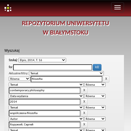
Skip
REPOZYTORIUM UNIWERSYTETU
navigation
W BIAŁYMSTOKU
Wyszukaj
Szukaj:
for
Aktualne filtry: