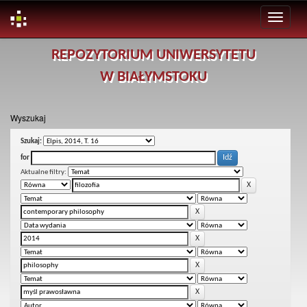
Skip
REPOZYTORIUM UNIWERSYTETU
navigation
W BIAŁYMSTOKU
Wyszukaj
Szukaj:
for
Aktualne filtry: