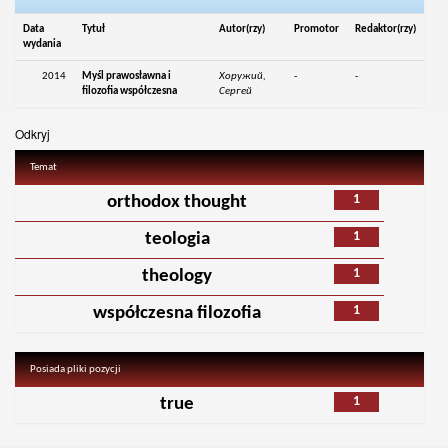
Data
Tytuł
Autor(rzy)
Promotor
Redaktor(rzy)
wydania
2014
Myśl prawosławna i
Хоружий,
-
-
filozofia współczesna
Сергей
Odkryj
Temat
1
orthodox thought
1
teologia
1
theology
1
współczesna filozofia
Posiada pliki pozycji
1
true