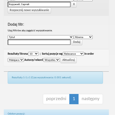
Rozpocznij nowe wyszukiwanie
Dodaj filtr:
Uzyj filtrów aby zagęścić wyszukiwanie.
Rezultaty/Strona
|
Sortuj pozycje wg
In order
Autorzy/rekord
Rezultaty 1-1 z 1 (Czas wyszukiwania: 0.001 sekund).
poprzedni
1
następny
Odsłon pozycji: