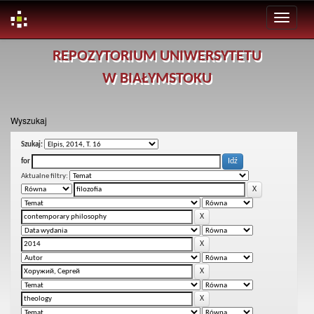
Skip
REPOZYTORIUM UNIWERSYTETU
navigation
W BIAŁYMSTOKU
Wyszukaj
Szukaj:
for
Aktualne filtry: