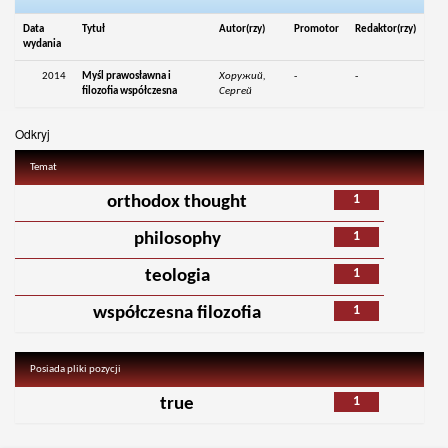
Data
Tytuł
Autor(rzy)
Promotor
Redaktor(rzy)
wydania
2014
Myśl prawosławna i
Хоружий,
-
-
filozofia współczesna
Сергей
Odkryj
Temat
1
orthodox thought
1
philosophy
1
teologia
1
współczesna filozofia
Posiada pliki pozycji
1
true