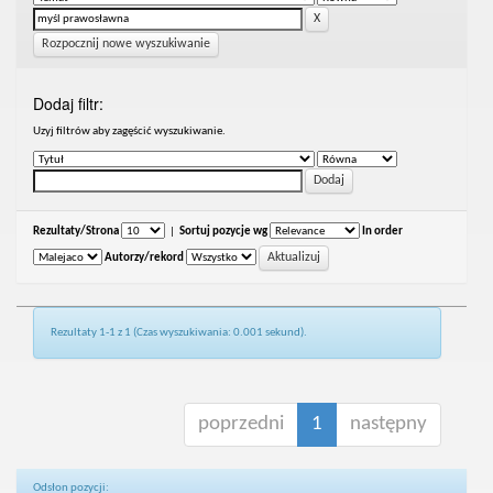
Rozpocznij nowe wyszukiwanie
Dodaj filtr:
Uzyj filtrów aby zagęścić wyszukiwanie.
Rezultaty/Strona
|
Sortuj pozycje wg
In order
Autorzy/rekord
Rezultaty 1-1 z 1 (Czas wyszukiwania: 0.001 sekund).
poprzedni
1
następny
Odsłon pozycji: