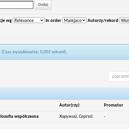
cje wg
In order
Autorzy/rekord
1 (Czas wyszukiwania: 0.002 sekund).
poprzedn
Autor(rzy)
Promotor
ilozofia współczesna
Хоружий, Сергей
-