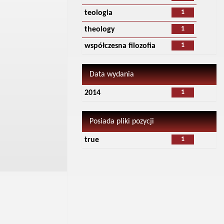
1
teologia
1
theology
1
współczesna filozofia
Data wydania
1
2014
Posiada pliki pozycji
1
true