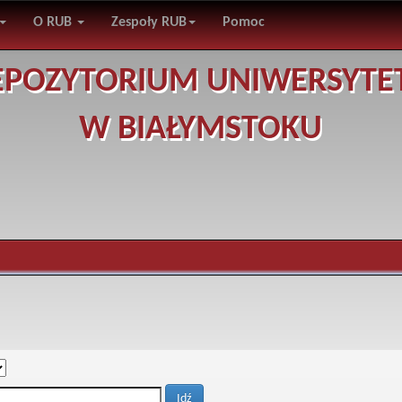
O RUB
Zespoły RUB
Pomoc
EPOZYTORIUM UNIWERSYTE
W BIAŁYMSTOKU