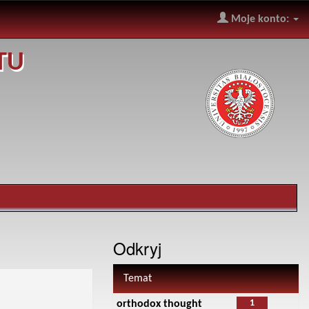
Moje konto:
TU
Odkryj
Temat
1
orthodox thought