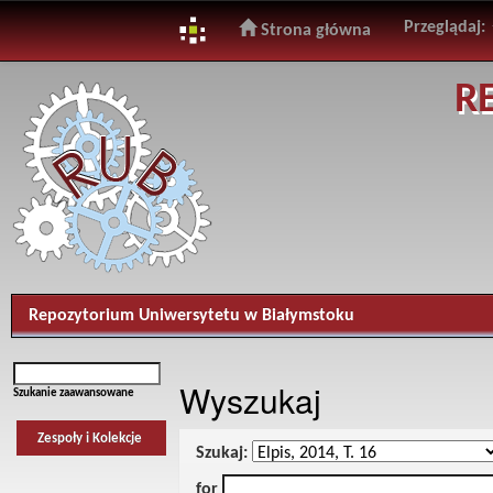
Przeglądaj:
Strona główna
Skip
R
navigation
Repozytorium Uniwersytetu w Białymstoku
Wyszukaj
Szukanie zaawansowane
Zespoły i Kolekcje
Szukaj:
for