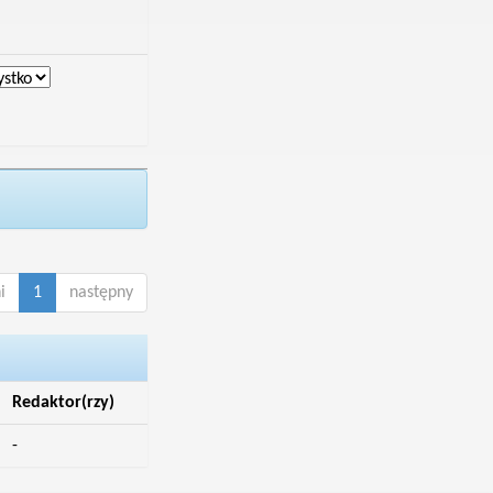
i
1
następny
Redaktor(rzy)
-