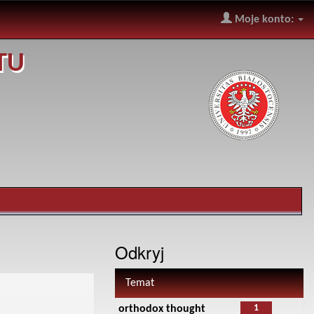
Moje konto:
TU
Odkryj
Temat
1
orthodox thought