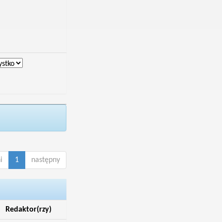
i
1
następny
Redaktor(rzy)