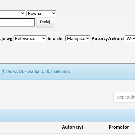
cje wg
In order
Autorzy/rekord
1 (Czas wyszukiwania: 0.001 sekund).
poprzedn
Autor(rzy)
Promotor