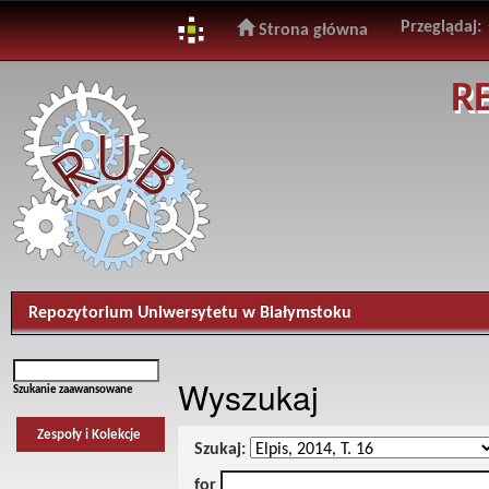
Przeglądaj:
Strona główna
Skip
R
navigation
Repozytorium Uniwersytetu w Białymstoku
Wyszukaj
Szukanie zaawansowane
Zespoły i Kolekcje
Szukaj:
for