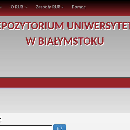
O RUB
Zespoły RUB
Pomoc
EPOZYTORIUM UNIWERSYTE
W BIAŁYMSTOKU