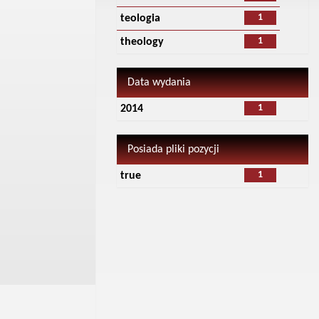
1
teologia
1
theology
Data wydania
1
2014
Posiada pliki pozycji
1
true