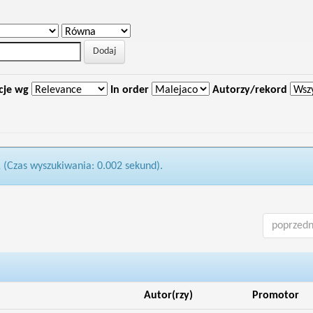
cje wg
In order
Autorzy/rekord
1 (Czas wyszukiwania: 0.002 sekund).
poprzedn
Autor(rzy)
Promotor