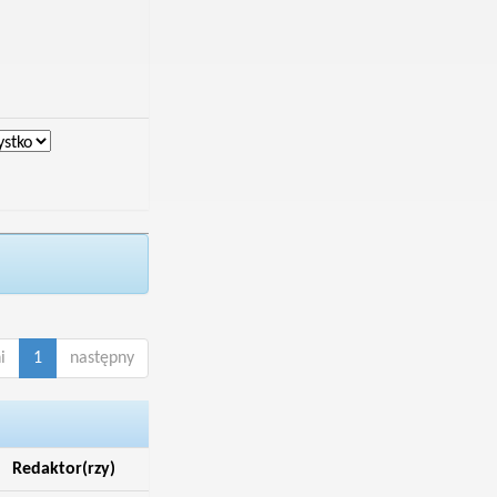
i
1
następny
Redaktor(rzy)