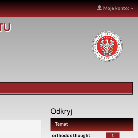
Moje konto:
TU
Odkryj
Temat
1
orthodox thought