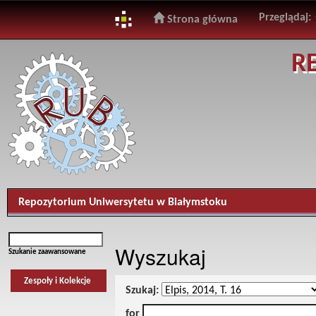
Przeglądaj:
Strona główna
Skip
R
navigation
Repozytorium Uniwersytetu w Białymstoku
Wyszukaj
Szukanie zaawansowane
Zespoły i Kolekcje
Szukaj:
for