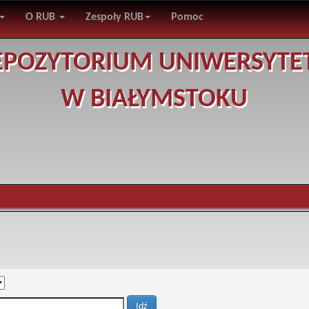
O RUB
Zespoły RUB
Pomoc
EPOZYTORIUM UNIWERSYTE
W BIAŁYMSTOKU