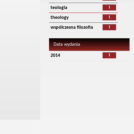
1
teologia
1
theology
1
współczesna filozofia
Data wydania
1
2014