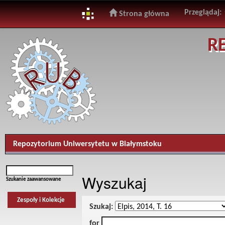
Przeglądaj:
Strona główna
Skip
R
navigation
Repozytorium Uniwersytetu w Białymstoku
Wyszukaj
Szukanie zaawansowane
Zespoły i Kolekcje
Szukaj:
for