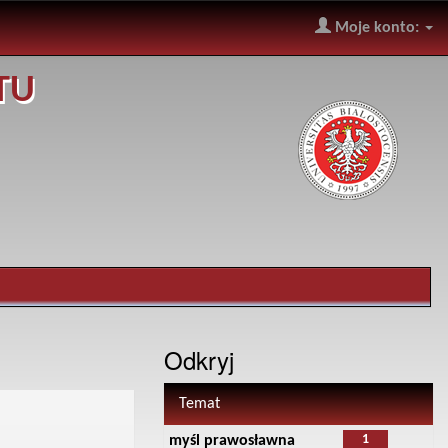
Moje konto:
TU
Odkryj
Temat
1
myśl prawosławna