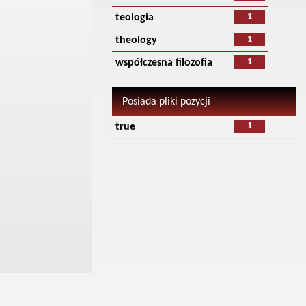
1
teologia
1
theology
1
współczesna filozofia
Posiada pliki pozycji
1
true