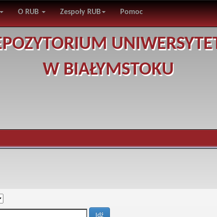
O RUB
Zespoły RUB
Pomoc
EPOZYTORIUM UNIWERSYTE
W BIAŁYMSTOKU