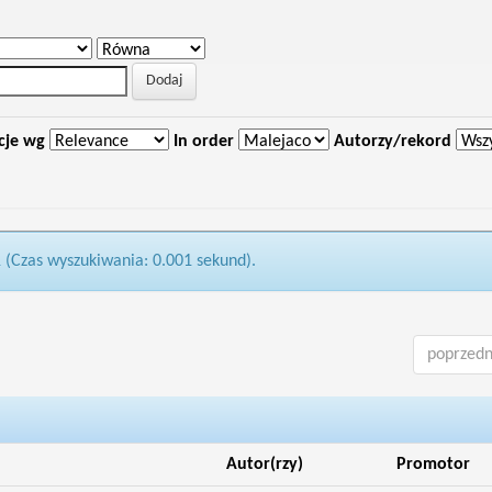
cje wg
In order
Autorzy/rekord
1 (Czas wyszukiwania: 0.001 sekund).
poprzedn
Autor(rzy)
Promotor