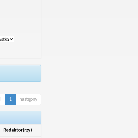
i
1
następny
Redaktor(rzy)