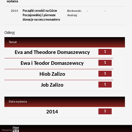
wydania
2014
Początki cenobii na Górze
Borkowski,
-
-
Poczajowskiej i pierwsze
Andrzej
donacje na rzecz monasteru
Odkryj
Temat
1
Eva and Theodore Domaszewscy
1
Ewa i Teodor Domaszewscy
1
Hiob Zalizo
1
Job Zalizo
Data wydania
1
2014
Theme by