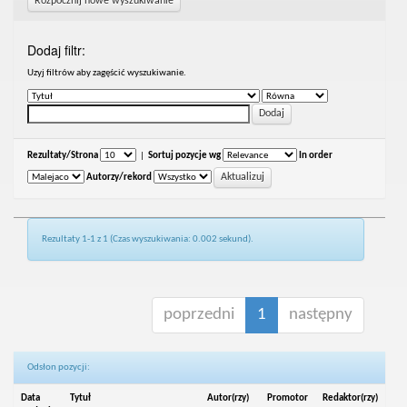
Rozpocznij nowe wyszukiwanie
Dodaj filtr:
Uzyj filtrów aby zagęścić wyszukiwanie.
Rezultaty/Strona
|
Sortuj pozycje wg
In order
Autorzy/rekord
Rezultaty 1-1 z 1 (Czas wyszukiwania: 0.002 sekund).
poprzedni
1
następny
Odsłon pozycji:
Data
Tytuł
Autor(rzy)
Promotor
Redaktor(rzy)