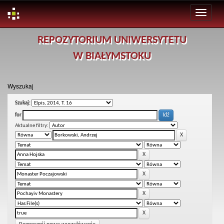
Skip
REPOZYTORIUM UNIWERSYTETU
navigation
W BIAŁYMSTOKU
Wyszukaj
Szukaj:
for
Aktualne filtry: