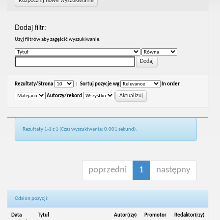
Rozpocznij nowe wyszukiwanie
Dodaj filtr:
Uzyj filtrów aby zagęścić wyszukiwanie.
Rezultaty/Strona
|
Sortuj pozycje wg
In order
Autorzy/rekord
Rezultaty 1-1 z 1 (Czas wyszukiwania: 0.001 sekund).
poprzedni
1
następny
Odsłon pozycji:
Data
Tytuł
Autor(rzy)
Promotor
Redaktor(rzy)