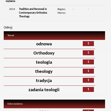
wydania
2014
Tradition and Renewal in
Begzos,
-
-
Contemporary Orthodox
Marios
Theology
Odkryj
Temat
1
odnowa
1
Orthodoxy
1
teologia
1
theology
1
tradycja
1
zadania teologii
Data wydania