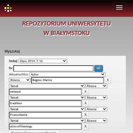
Skip
REPOZYTORIUM UNIWERSYTETU
navigation
W BIAŁYMSTOKU
Wyszukaj
Szukaj:
for
Aktualne filtry: