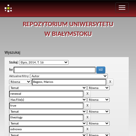
Skip
REPOZYTORIUM UNIWERSYTETU
navigation
W BIAŁYMSTOKU
Wyszukaj
Szukaj:
for
Aktualne filtry: