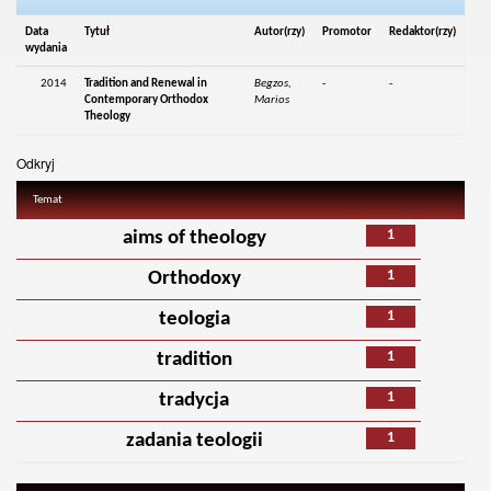
Data
Tytuł
Autor(rzy)
Promotor
Redaktor(rzy)
wydania
2014
Tradition and Renewal in
Begzos,
-
-
Contemporary Orthodox
Marios
Theology
Odkryj
Temat
1
aims of theology
1
Orthodoxy
1
teologia
1
tradition
1
tradycja
1
zadania teologii