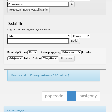
Rozpocznij nowe wyszukiwanie
Dodaj filtr:
Uzyj filtrów aby zagęścić wyszukiwanie.
Rezultaty/Strona
|
Sortuj pozycje wg
In order
Autorzy/rekord
Rezultaty 1-1 z 1 (Czas wyszukiwania: 0.001 sekund).
poprzedni
1
następny
Odsłon pozycji: