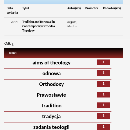
Data
Tytuł
Autor(rzy)
Promotor
Redaktor(rzy)
wydania
2014
Tradition and Renewal in
Begzos,
-
-
Contemporary Orthodox
Marios
Theology
Odkryj
Temat
1
aims of theology
1
odnowa
1
Orthodoxy
1
Prawosławie
1
tradition
1
tradycja
1
zadania teologii