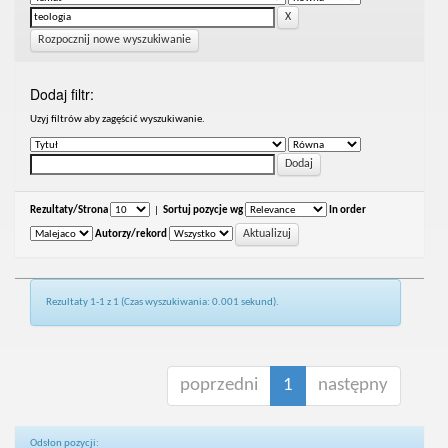
Rozpocznij nowe wyszukiwanie
Dodaj filtr:
Uzyj filtrów aby zagęścić wyszukiwanie.
Rezultaty/Strona
|
Sortuj pozycje wg
In order
Autorzy/rekord
Rezultaty 1-1 z 1 (Czas wyszukiwania: 0.001 sekund).
poprzedni
1
następny
Odsłon pozycji: