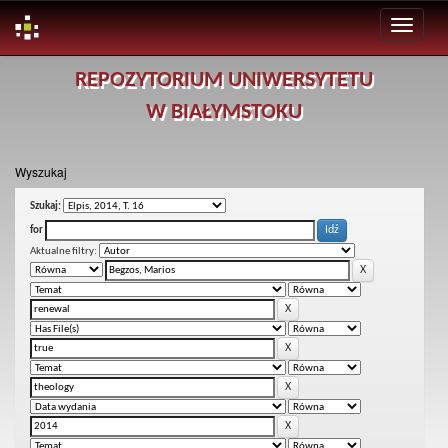
Skip
REPOZYTORIUM UNIWERSYTETU
navigation
W BIAŁYMSTOKU
Wyszukaj
Szukaj:
for
Aktualne filtry: