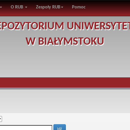
O RUB
Zespoły RUB
Pomoc
EPOZYTORIUM UNIWERSYTE
W BIAŁYMSTOKU