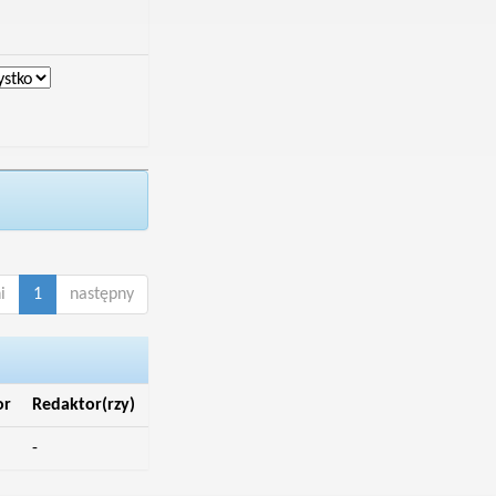
i
1
następny
or
Redaktor(rzy)
-