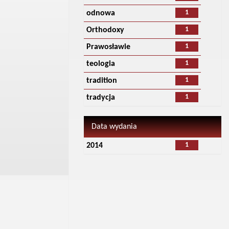
1
odnowa
1
Orthodoxy
1
Prawosławie
1
teologia
1
tradition
1
tradycja
Data wydania
1
2014