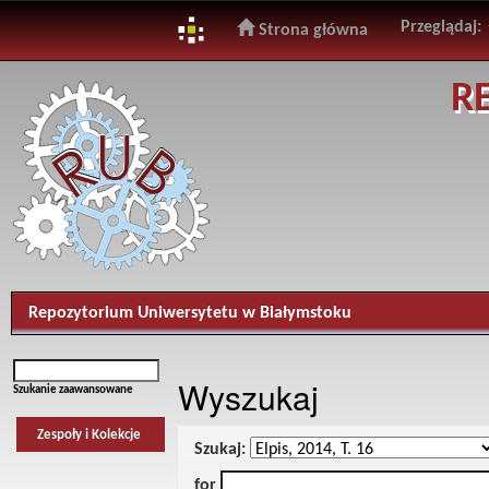
Przeglądaj:
Strona główna
Skip
R
navigation
Repozytorium Uniwersytetu w Białymstoku
Wyszukaj
Szukanie zaawansowane
Zespoły i Kolekcje
Szukaj:
for