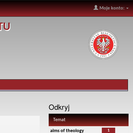
Moje konto:
TU
Odkryj
Temat
1
aims of theology