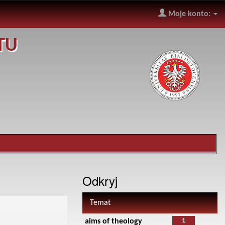
Moje konto:
TU
Odkryj
Temat
1
aims of theology