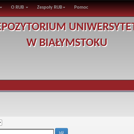
O RUB
Zespoły RUB
Pomoc
EPOZYTORIUM UNIWERSYTE
W BIAŁYMSTOKU