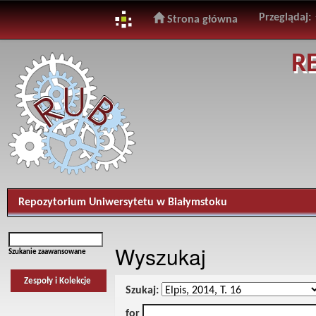
Przeglądaj:
Strona główna
Skip
R
navigation
Repozytorium Uniwersytetu w Białymstoku
Wyszukaj
Szukanie zaawansowane
Zespoły i Kolekcje
Szukaj:
for