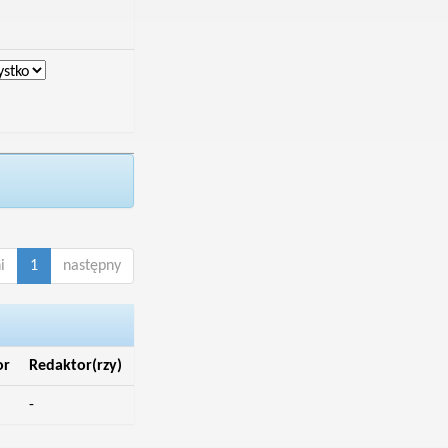
i
1
następny
or
Redaktor(rzy)
-