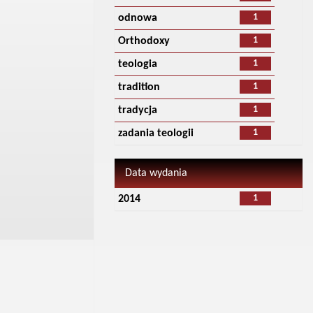
1
odnowa
1
Orthodoxy
1
teologia
1
tradition
1
tradycja
1
zadania teologii
Data wydania
1
2014