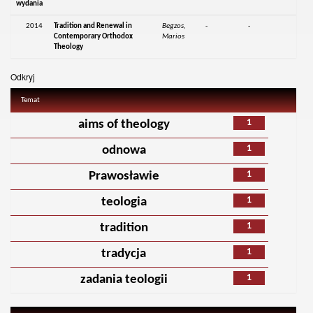
wydania
2014
Tradition and Renewal in
Begzos,
-
-
Contemporary Orthodox
Marios
Theology
Odkryj
Temat
1
aims of theology
1
odnowa
1
Prawosławie
1
teologia
1
tradition
1
tradycja
1
zadania teologii