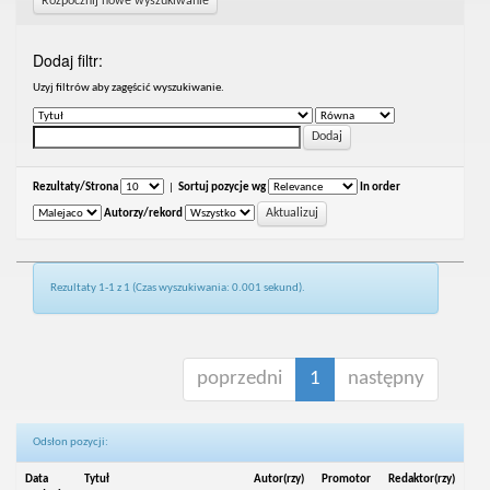
Rozpocznij nowe wyszukiwanie
Dodaj filtr:
Uzyj filtrów aby zagęścić wyszukiwanie.
Rezultaty/Strona
|
Sortuj pozycje wg
In order
Autorzy/rekord
Rezultaty 1-1 z 1 (Czas wyszukiwania: 0.001 sekund).
poprzedni
1
następny
Odsłon pozycji:
Data
Tytuł
Autor(rzy)
Promotor
Redaktor(rzy)