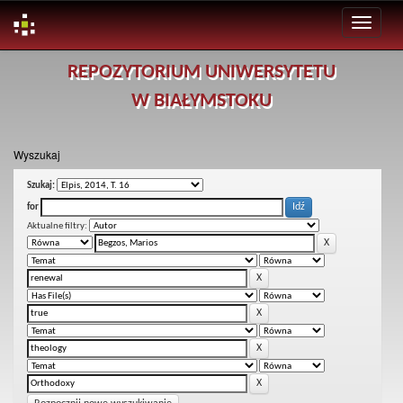
Skip
REPOZYTORIUM UNIWERSYTETU
navigation
W BIAŁYMSTOKU
Wyszukaj
Szukaj:
for
Aktualne filtry: