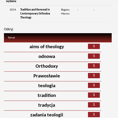
wydania
2014
Tradition and Renewal in
Begzos,
-
-
Contemporary Orthodox
Marios
Theology
Odkryj
Temat
1
aims of theology
1
odnowa
1
Orthodoxy
1
Prawosławie
1
teologia
1
tradition
1
tradycja
1
zadania teologii