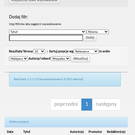
Rozpocznij nowe wyszukiwanie
Dodaj filtr:
Uzyj filtrów aby zagęścić wyszukiwanie.
Rezultaty/Strona
|
Sortuj pozycje wg
In order
Autorzy/rekord
Rezultaty 1-1 z 1 (Czas wyszukiwania: 0.002 sekund).
poprzedni
1
następny
Odsłon pozycji:
Data
Tytuł
Autor(rzy)
Promotor
Redaktor(rzy)