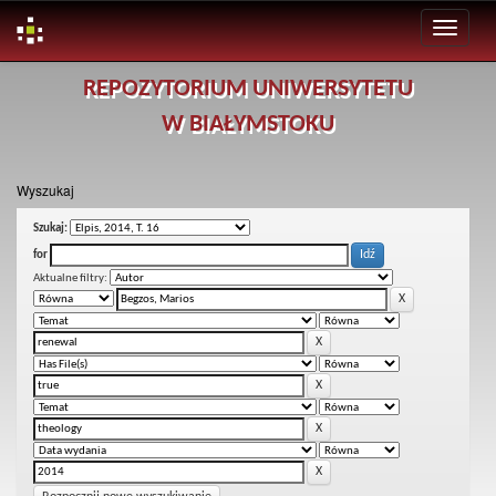
Skip
REPOZYTORIUM UNIWERSYTETU
navigation
W BIAŁYMSTOKU
Wyszukaj
Szukaj:
for
Aktualne filtry: