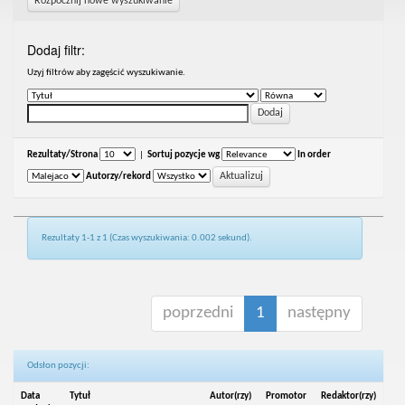
Rozpocznij nowe wyszukiwanie
Dodaj filtr:
Uzyj filtrów aby zagęścić wyszukiwanie.
Rezultaty/Strona
|
Sortuj pozycje wg
In order
Autorzy/rekord
Rezultaty 1-1 z 1 (Czas wyszukiwania: 0.002 sekund).
poprzedni
1
następny
Odsłon pozycji:
Data
Tytuł
Autor(rzy)
Promotor
Redaktor(rzy)