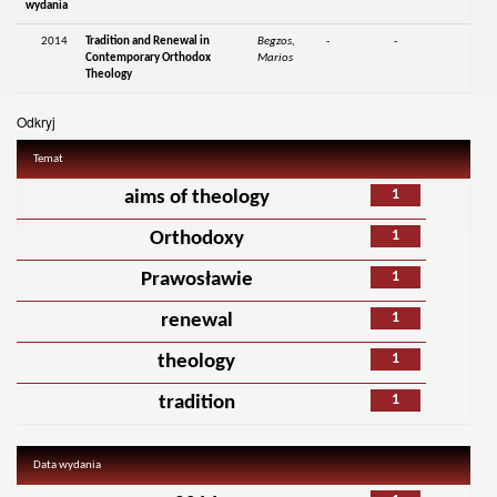
wydania
2014
Tradition and Renewal in
Begzos,
-
-
Contemporary Orthodox
Marios
Theology
Odkryj
Temat
1
aims of theology
1
Orthodoxy
1
Prawosławie
1
renewal
1
theology
1
tradition
Data wydania