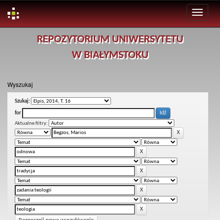
Skip
REPOZYTORIUM UNIWERSYTETU
navigation
W BIAŁYMSTOKU
Wyszukaj
Szukaj:
for
Aktualne filtry: