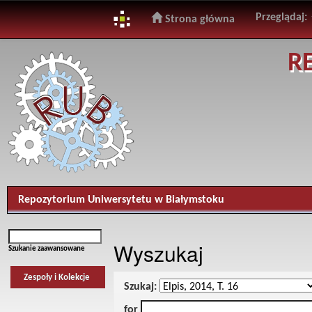
Przeglądaj:
Strona główna
Skip
R
navigation
Repozytorium Uniwersytetu w Białymstoku
Wyszukaj
Szukanie zaawansowane
Zespoły i Kolekcje
Szukaj:
for