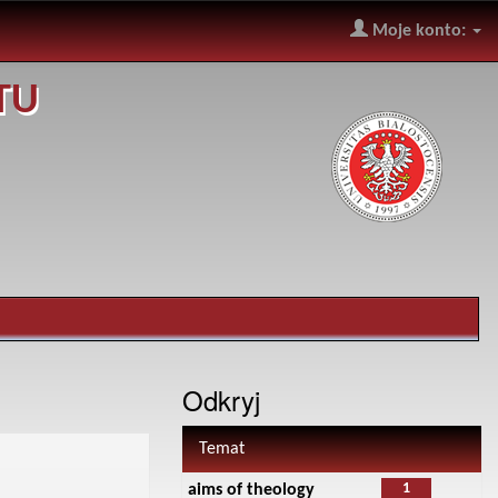
Moje konto:
TU
Odkryj
Temat
1
aims of theology