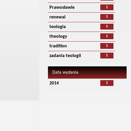
1
Prawosławie
1
renewal
1
teologia
1
theology
1
tradition
1
zadania teologii
Data wydania
1
2014