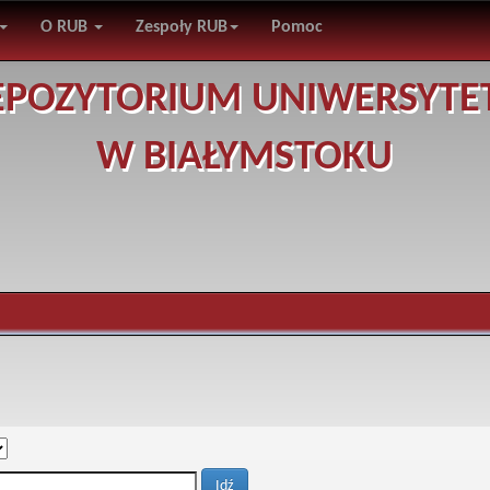
O RUB
Zespoły RUB
Pomoc
EPOZYTORIUM UNIWERSYTE
W BIAŁYMSTOKU