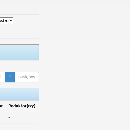
i
1
następny
or
Redaktor(rzy)
-