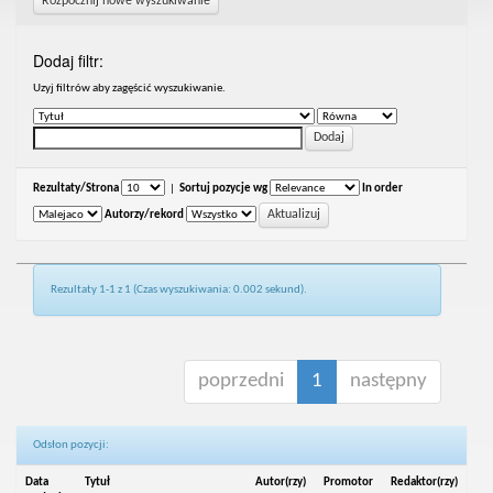
Rozpocznij nowe wyszukiwanie
Dodaj filtr:
Uzyj filtrów aby zagęścić wyszukiwanie.
Rezultaty/Strona
|
Sortuj pozycje wg
In order
Autorzy/rekord
Rezultaty 1-1 z 1 (Czas wyszukiwania: 0.002 sekund).
poprzedni
1
następny
Odsłon pozycji:
Data
Tytuł
Autor(rzy)
Promotor
Redaktor(rzy)