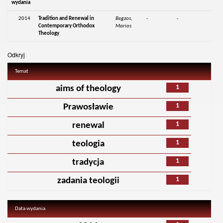
wydania
2014
Tradition and Renewal in
Begzos,
-
-
Contemporary Orthodox
Marios
Theology
Odkryj
Temat
1
aims of theology
1
Prawosławie
1
renewal
1
teologia
1
tradycja
1
zadania teologii
Data wydania