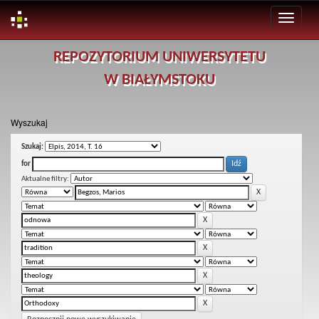
Skip
REPOZYTORIUM UNIWERSYTETU
navigation
W BIAŁYMSTOKU
Wyszukaj
Szukaj:
for
Aktualne filtry: