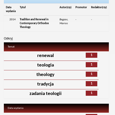
Data
Tytuł
Autor(rzy)
Promotor
Redaktor(rzy)
wydania
2014
Tradition and Renewal in
Begzos,
-
-
Contemporary Orthodox
Marios
Theology
Odkryj
Temat
1
renewal
1
teologia
1
theology
1
tradycja
1
zadania teologii
Data wydania