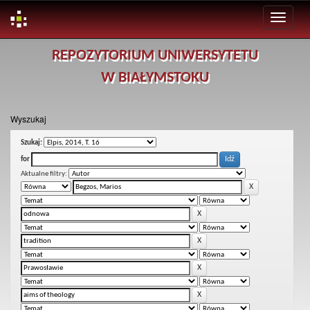
Skip
REPOZYTORIUM UNIWERSYTETU
navigation
W BIAŁYMSTOKU
Wyszukaj
Szukaj:
for
Aktualne filtry: