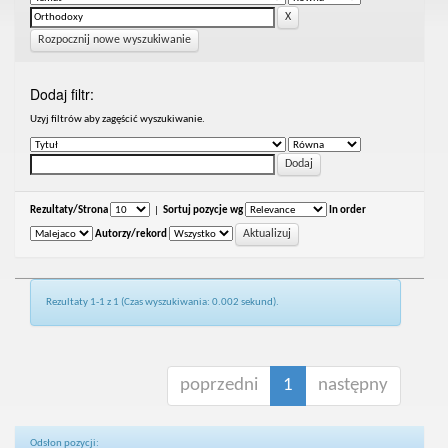
Rozpocznij nowe wyszukiwanie
Dodaj filtr:
Uzyj filtrów aby zagęścić wyszukiwanie.
Rezultaty/Strona
|
Sortuj pozycje wg
In order
Autorzy/rekord
Rezultaty 1-1 z 1 (Czas wyszukiwania: 0.002 sekund).
poprzedni
1
następny
Odsłon pozycji: