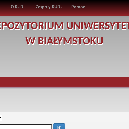
O RUB
Zespoły RUB
Pomoc
EPOZYTORIUM UNIWERSYTE
W BIAŁYMSTOKU