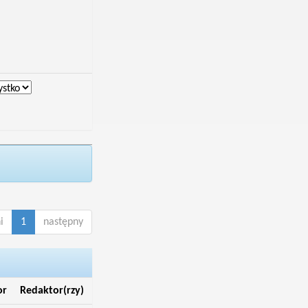
i
1
następny
or
Redaktor(rzy)