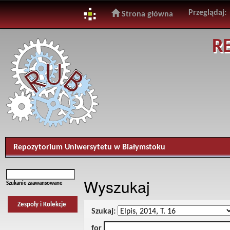
Przeglądaj:
Strona główna
Skip
R
navigation
Repozytorium Uniwersytetu w Białymstoku
Wyszukaj
Szukanie zaawansowane
Zespoły i Kolekcje
Szukaj:
for