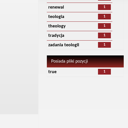
1
renewal
1
teologia
1
theology
1
tradycja
1
zadania teologii
Posiada pliki pozycji
1
true