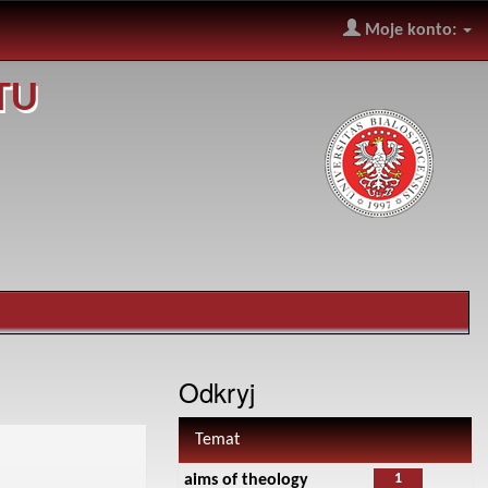
Moje konto:
TU
Odkryj
Temat
1
aims of theology