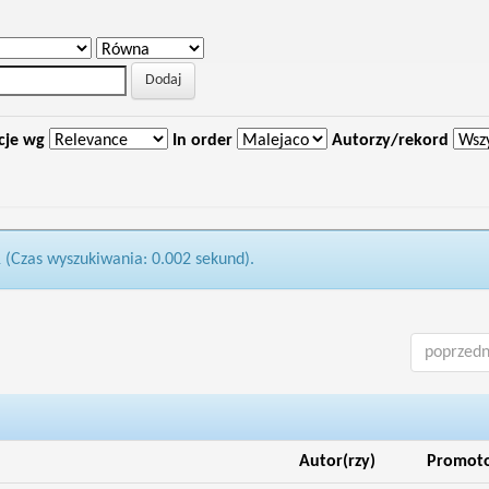
cje wg
In order
Autorzy/rekord
1 (Czas wyszukiwania: 0.002 sekund).
poprzedn
Autor(rzy)
Promot