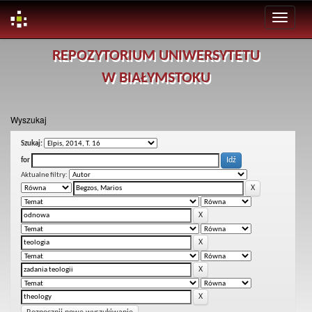
Skip
REPOZYTORIUM UNIWERSYTETU
navigation
W BIAŁYMSTOKU
Wyszukaj
Szukaj:
for
Aktualne filtry: