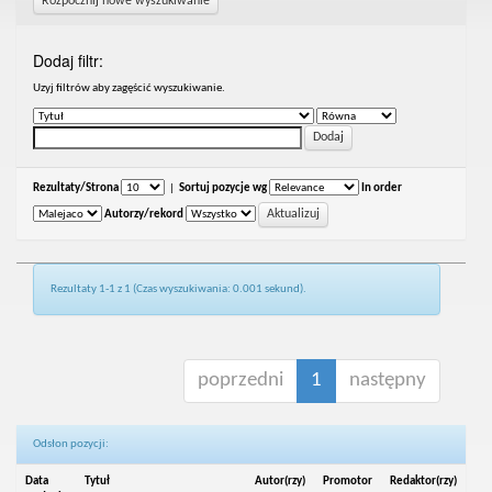
Rozpocznij nowe wyszukiwanie
Dodaj filtr:
Uzyj filtrów aby zagęścić wyszukiwanie.
Rezultaty/Strona
|
Sortuj pozycje wg
In order
Autorzy/rekord
Rezultaty 1-1 z 1 (Czas wyszukiwania: 0.001 sekund).
poprzedni
1
następny
Odsłon pozycji:
Data
Tytuł
Autor(rzy)
Promotor
Redaktor(rzy)