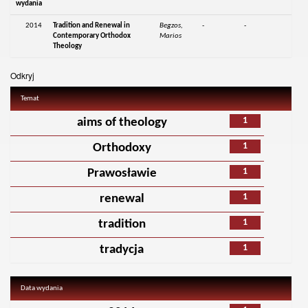
wydania
2014
Tradition and Renewal in
Begzos,
-
-
Contemporary Orthodox
Marios
Theology
Odkryj
Temat
1
aims of theology
1
Orthodoxy
1
Prawosławie
1
renewal
1
tradition
1
tradycja
Data wydania