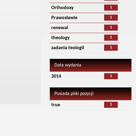
1
Orthodoxy
1
Prawosławie
1
renewal
1
theology
1
zadania teologii
Data wydania
1
2014
Posiada pliki pozycji
1
true