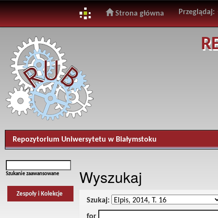
Przeglądaj:
Strona główna
Skip
R
navigation
Repozytorium Uniwersytetu w Białymstoku
Wyszukaj
Szukanie zaawansowane
Zespoły i Kolekcje
Szukaj:
for