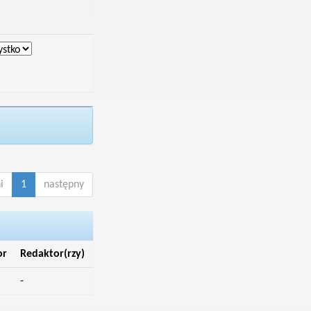
i
1
następny
or
Redaktor(rzy)
-