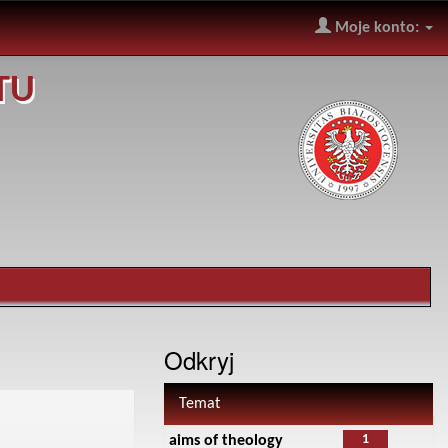
Moje konto:
TU
Odkryj
Temat
1
aims of theology