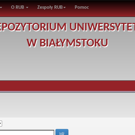
O RUB
Zespoły RUB
Pomoc
EPOZYTORIUM UNIWERSYTE
W BIAŁYMSTOKU