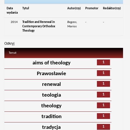
Data
Tytuł
Autor(rzy)
Promotor
Redaktor(rzy)
wydania
2014
Tradition and Renewal in
Begzos,
-
-
Contemporary Orthodox
Marios
Theology
Odkryj
Temat
1
aims of theology
1
Prawosławie
1
renewal
1
teologia
1
theology
1
tradition
1
tradycja