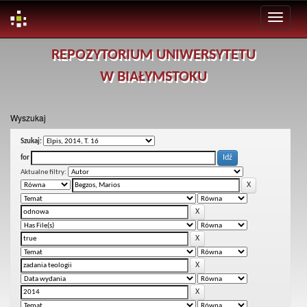
Skip
REPOZYTORIUM UNIWERSYTETU
navigation
W BIAŁYMSTOKU
Wyszukaj
Szukaj:
for
Aktualne filtry: