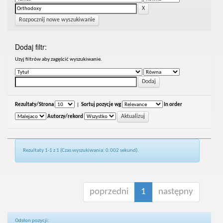
Rozpocznij nowe wyszukiwanie
Dodaj filtr:
Uzyj filtrów aby zagęścić wyszukiwanie.
Rezultaty/Strona
|
Sortuj pozycje wg
In order
Autorzy/rekord
Rezultaty 1-1 z 1 (Czas wyszukiwania: 0.002 sekund).
poprzedni
1
następny
Odsłon pozycji: