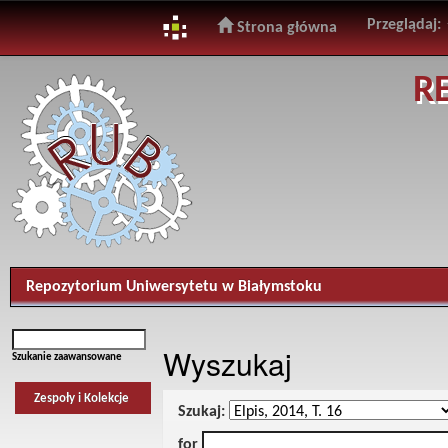
Przeglądaj:
Strona główna
Skip
R
navigation
Repozytorium Uniwersytetu w Białymstoku
Wyszukaj
Szukanie zaawansowane
Zespoły i Kolekcje
Szukaj:
for