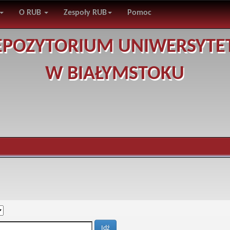
O RUB
Zespoły RUB
Pomoc
EPOZYTORIUM UNIWERSYTE
W BIAŁYMSTOKU