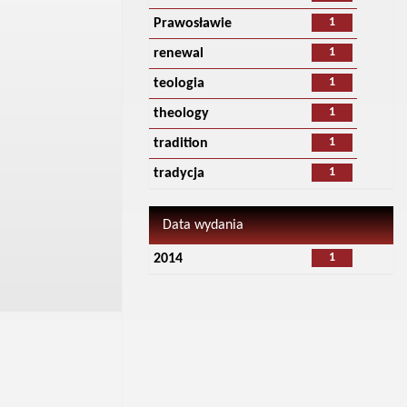
1
Prawosławie
1
renewal
1
teologia
1
theology
1
tradition
1
tradycja
Data wydania
1
2014