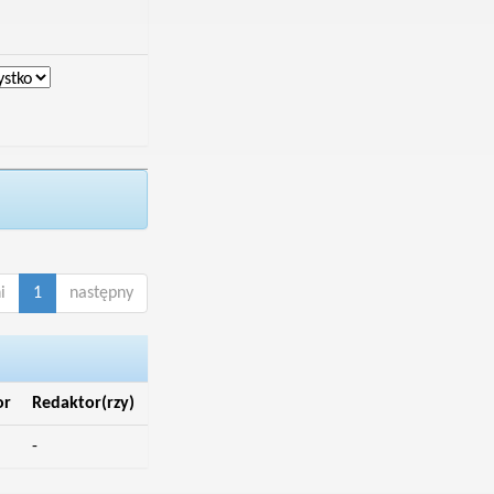
i
1
następny
or
Redaktor(rzy)
-