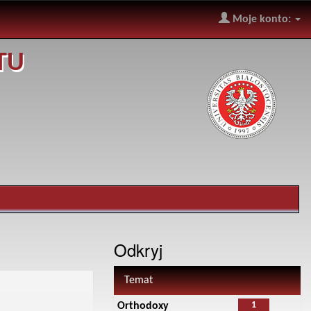
Moje konto:
TU
Odkryj
Temat
1
Orthodoxy