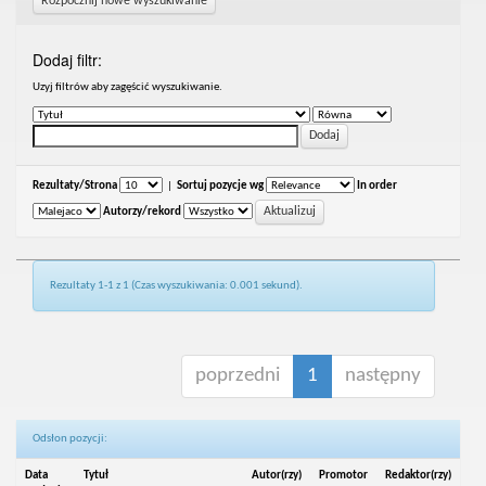
Rozpocznij nowe wyszukiwanie
Dodaj filtr:
Uzyj filtrów aby zagęścić wyszukiwanie.
Rezultaty/Strona
|
Sortuj pozycje wg
In order
Autorzy/rekord
Rezultaty 1-1 z 1 (Czas wyszukiwania: 0.001 sekund).
poprzedni
1
następny
Odsłon pozycji:
Data
Tytuł
Autor(rzy)
Promotor
Redaktor(rzy)