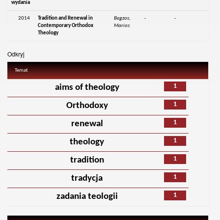
wydania
2014
Tradition and Renewal in
Begzos,
-
-
Contemporary Orthodox
Marios
Theology
Odkryj
Temat
1
aims of theology
1
Orthodoxy
1
renewal
1
theology
1
tradition
1
tradycja
1
zadania teologii