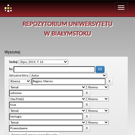
Skip
REPOZYTORIUM UNIWERSYTETU
navigation
W BIAŁYMSTOKU
Wyszukaj
Szukaj:
for
Aktualne filtry: