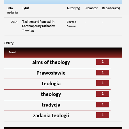
Data
Tytuł
Autor(rzy)
Promotor
Redaktor(rzy)
wydania
2014
Tradition and Renewal in
Begzos,
-
-
Contemporary Orthodox
Marios
Theology
Odkryj
Temat
1
aims of theology
1
Prawosławie
1
teologia
1
theology
1
tradycja
1
zadania teologii