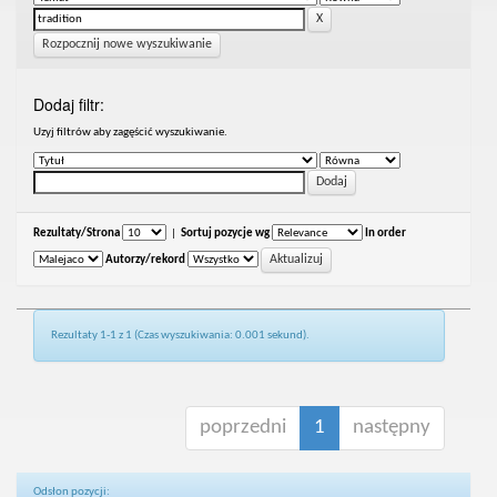
Rozpocznij nowe wyszukiwanie
Dodaj filtr:
Uzyj filtrów aby zagęścić wyszukiwanie.
Rezultaty/Strona
|
Sortuj pozycje wg
In order
Autorzy/rekord
Rezultaty 1-1 z 1 (Czas wyszukiwania: 0.001 sekund).
poprzedni
1
następny
Odsłon pozycji: