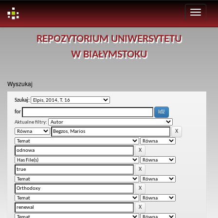
Skip
REPOZYTORIUM UNIWERSYTETU
navigation
W BIAŁYMSTOKU
Wyszukaj
Szukaj:
for
Aktualne filtry: