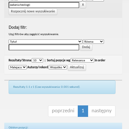
Rozpocznij nowe wyszukiwanie
Dodaj filtr:
Uzyj filtrów aby zagęścić wyszukiwanie.
Rezultaty/Strona
|
Sortuj pozycje wg
In order
Autorzy/rekord
Rezultaty 1-1 z 1 (Czas wyszukiwania: 0.001 sekund).
poprzedni
1
następny
Odsłon pozycji: