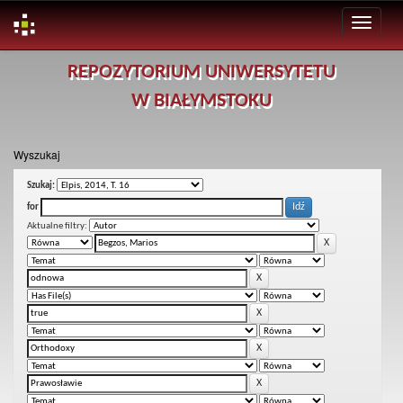
Skip
REPOZYTORIUM UNIWERSYTETU
navigation
W BIAŁYMSTOKU
Wyszukaj
Szukaj:
for
Aktualne filtry: