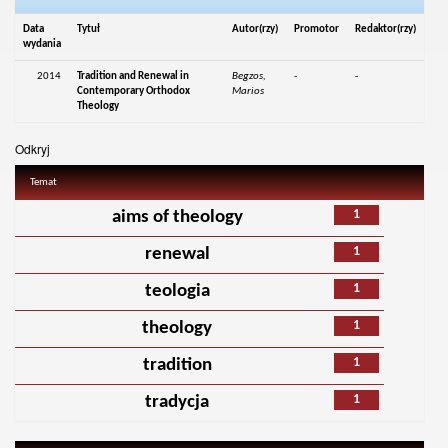
Data
Tytuł
Autor(rzy)
Promotor
Redaktor(rzy)
wydania
2014
Tradition and Renewal in
Begzos,
-
-
Contemporary Orthodox
Marios
Theology
Odkryj
Temat
1
aims of theology
1
renewal
1
teologia
1
theology
1
tradition
1
tradycja