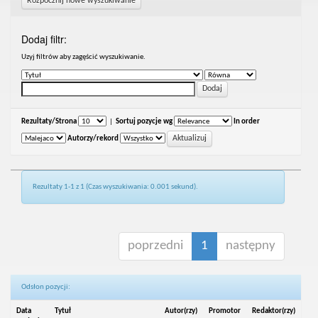
Rozpocznij nowe wyszukiwanie
Dodaj filtr:
Uzyj filtrów aby zagęścić wyszukiwanie.
Rezultaty/Strona
|
Sortuj pozycje wg
In order
Autorzy/rekord
Rezultaty 1-1 z 1 (Czas wyszukiwania: 0.001 sekund).
poprzedni
1
następny
Odsłon pozycji:
Data
Tytuł
Autor(rzy)
Promotor
Redaktor(rzy)