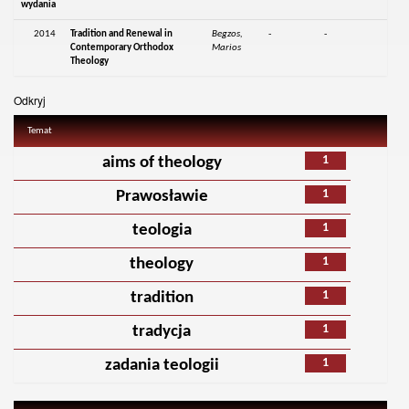
wydania
2014
Tradition and Renewal in
Begzos,
-
-
Contemporary Orthodox
Marios
Theology
Odkryj
Temat
1
aims of theology
1
Prawosławie
1
teologia
1
theology
1
tradition
1
tradycja
1
zadania teologii