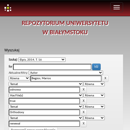
Skip
REPOZYTORIUM UNIWERSYTETU
navigation
W BIAŁYMSTOKU
Wyszukaj
Szukaj:
for
Aktualne filtry: