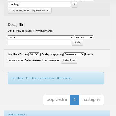
Rozpocznij nowe wyszukiwanie
Dodaj filtr:
Uzyj filtrów aby zagęścić wyszukiwanie.
Rezultaty/Strona
|
Sortuj pozycje wg
In order
Autorzy/rekord
Rezultaty 1-1 z 1 (Czas wyszukiwania: 0.001 sekund).
poprzedni
1
następny
Odsłon pozycji: