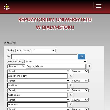
Skip
REPOZYTORIUM UNIWERSYTETU
navigation
W BIAŁYMSTOKU
Wyszukaj
Szukaj:
for
Aktualne filtry: