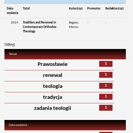
Data
Tytuł
Autor(rzy)
Promotor
Redaktor(rzy)
wydania
2014
Tradition and Renewal in
Begzos,
-
-
Contemporary Orthodox
Marios
Theology
Odkryj
Temat
1
Prawosławie
1
renewal
1
teologia
1
tradycja
1
zadania teologii
Data wydania