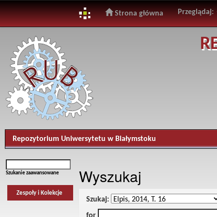
Przeglądaj:
Strona główna
Skip
R
navigation
Repozytorium Uniwersytetu w Białymstoku
Wyszukaj
Szukanie zaawansowane
Zespoły i Kolekcje
Szukaj:
for