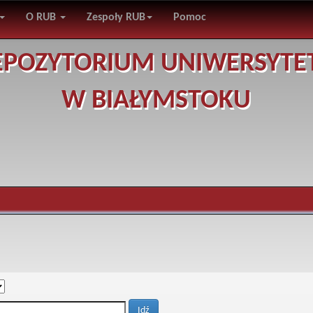
O RUB
Zespoły RUB
Pomoc
EPOZYTORIUM UNIWERSYTE
W BIAŁYMSTOKU