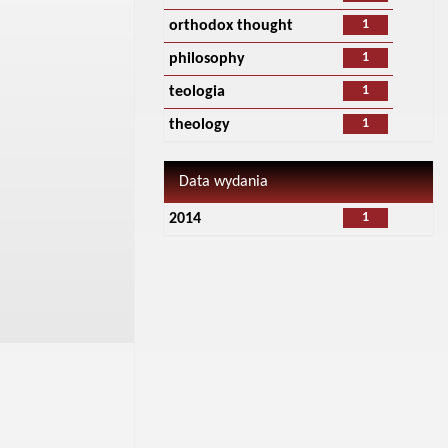
1
orthodox thought
1
philosophy
1
teologia
1
theology
Data wydania
1
2014