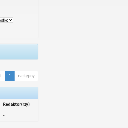
i
1
następny
Redaktor(rzy)
-