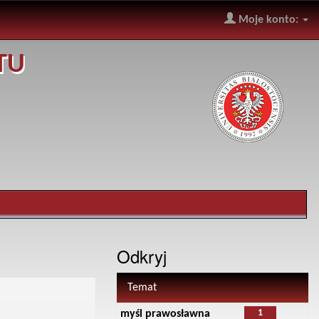
Moje konto:
TU
Odkryj
Temat
1
myśl prawosławna