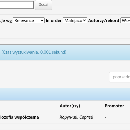
cje wg
In order
Autorzy/rekord
1 (Czas wyszukiwania: 0.001 sekund).
poprzedn
Autor(rzy)
Promotor
ilozofia współczesna
Хоружий, Сергей
-