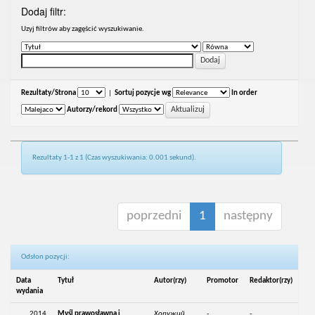
Dodaj filtr:
Uzyj filtrów aby zagęścić wyszukiwanie.
Rezultaty/Strona
|
Sortuj pozycje wg
In order
Autorzy/rekord
Rezultaty 1-1 z 1 (Czas wyszukiwania: 0.001 sekund).
poprzedni
1
następny
Odsłon pozycji:
Data
Tytuł
Autor(rzy)
Promotor
Redaktor(rzy)
wydania
2014
Myśl prawosławna i
Хоружий,
-
-