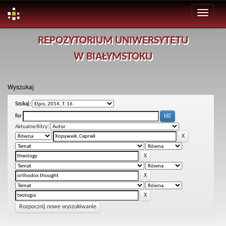
Skip
REPOZYTORIUM UNIWERSYTETU
navigation
W BIAŁYMSTOKU
Wyszukaj
Szukaj:
for
Aktualne filtry:
Rozpocznij nowe wyszukiwanie