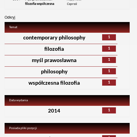
filozofia współczesna
Сергей
Odkryj
Temat
1
contemporary philosophy
1
filozofia
1
myśl prawosławna
1
philosophy
1
współczesna filozofia
Data wydania
1
2014
Posiada pliki pozycji