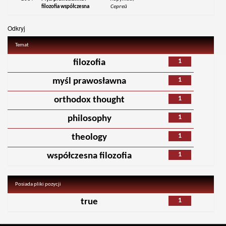
filozofia współczesna
Сергей
Odkryj
Temat
1
filozofia
1
myśl prawosławna
1
orthodox thought
1
philosophy
1
theology
1
współczesna filozofia
Posiada pliki pozycji
1
true