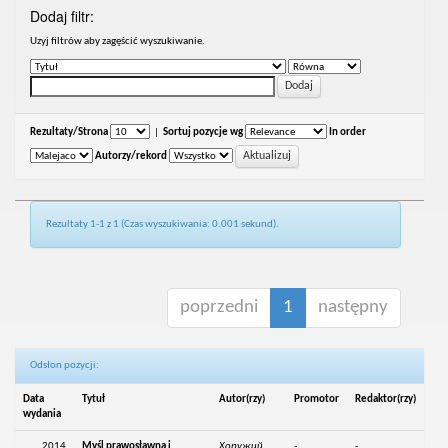
Dodaj filtr:
Uzyj filtrów aby zagęścić wyszukiwanie.
Rezultaty/Strona
|
Sortuj pozycje wg
In order
Autorzy/rekord
Rezultaty 1-1 z 1 (Czas wyszukiwania: 0.001 sekund).
poprzedni
1
następny
Odsłon pozycji:
Data
Tytuł
Autor(rzy)
Promotor
Redaktor(rzy)
wydania
2014
Myśl prawosławna i
Хоружий,
-
-