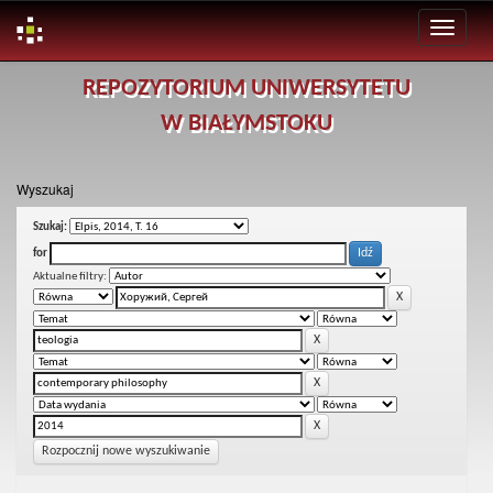
Skip
REPOZYTORIUM UNIWERSYTETU
navigation
W BIAŁYMSTOKU
Wyszukaj
Szukaj:
for
Aktualne filtry:
Rozpocznij nowe wyszukiwanie