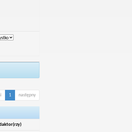
i
1
następny
daktor(rzy)