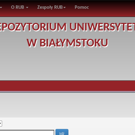
O RUB
Zespoły RUB
Pomoc
EPOZYTORIUM UNIWERSYTE
W BIAŁYMSTOKU