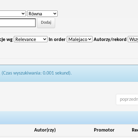
cje wg
In order
Autorzy/rekord
1 (Czas wyszukiwania: 0.001 sekund).
poprzedn
Autor(rzy)
Promotor
Re