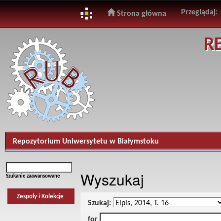
Przeglądaj:
Strona główna
Skip
R
navigation
Repozytorium Uniwersytetu w Białymstoku
Wyszukaj
Szukanie zaawansowane
Zespoły i Kolekcje
Szukaj:
for