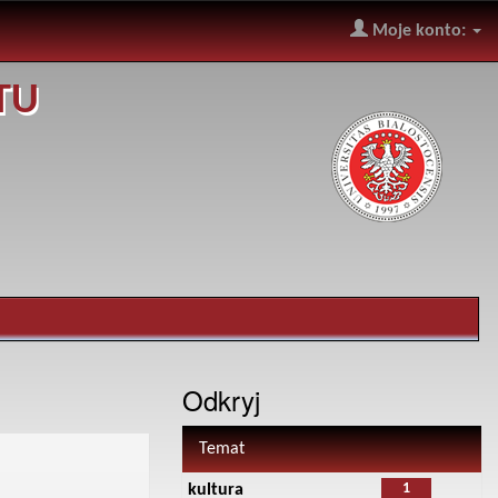
Moje konto:
TU
Odkryj
Temat
1
kultura