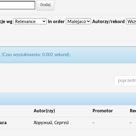
cje wg
In order
Autorzy/rekord
1 (Czas wyszukiwania: 0.002 sekund).
poprzedn
Autor(rzy)
Promotor
Re
tura
Хоружий, Сергей
-
-