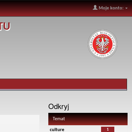
Moje konto:
TU
Odkryj
Temat
1
culture