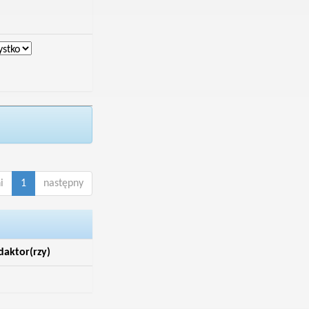
i
1
następny
daktor(rzy)