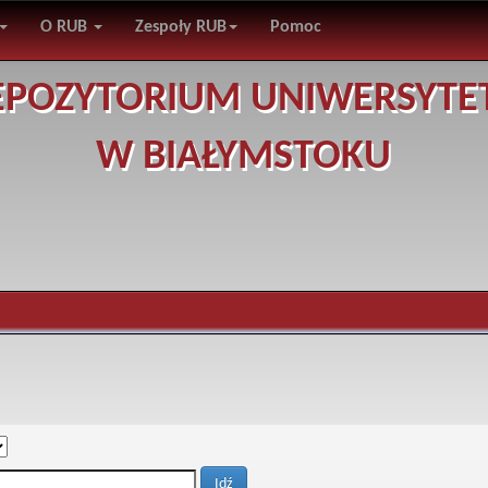
O RUB
Zespoły RUB
Pomoc
EPOZYTORIUM UNIWERSYTE
W BIAŁYMSTOKU