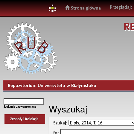
Przeglądaj:
Strona główna
Skip
R
navigation
Repozytorium Uniwersytetu w Białymstoku
Wyszukaj
Szukanie zaawansowane
Zespoły i Kolekcje
Szukaj:
for