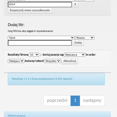
Rozpocznij nowe wyszukiwanie
Dodaj filtr:
Uzyj filtrów aby zagęścić wyszukiwanie.
Rezultaty/Strona
|
Sortuj pozycje wg
In order
Autorzy/rekord
Rezultaty 1-1 z 1 (Czas wyszukiwania: 0.001 sekund).
poprzedni
1
następny
Odsłon pozycji: