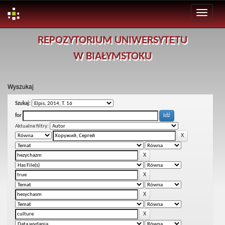
Skip
REPOZYTORIUM UNIWERSYTETU
navigation
W BIAŁYMSTOKU
Wyszukaj
Szukaj:
for
Aktualne filtry: