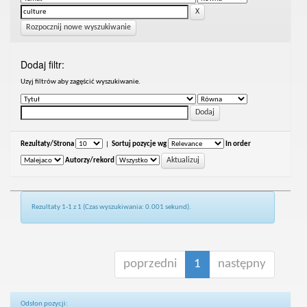
Rozpocznij nowe wyszukiwanie
Dodaj filtr:
Uzyj filtrów aby zagęścić wyszukiwanie.
Rezultaty/Strona
|
Sortuj pozycje wg
In order
Autorzy/rekord
Rezultaty 1-1 z 1 (Czas wyszukiwania: 0.001 sekund).
poprzedni
1
następny
Odsłon pozycji: