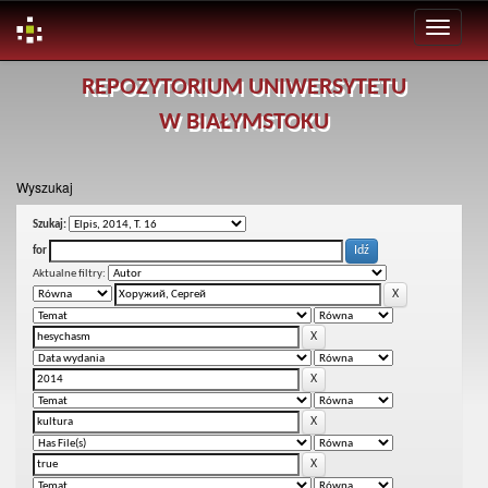
Skip
REPOZYTORIUM UNIWERSYTETU
navigation
W BIAŁYMSTOKU
Wyszukaj
Szukaj:
for
Aktualne filtry: