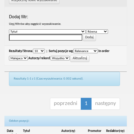
Rozpocznij nowe wyszukiwanie
Dodaj filtr:
Uzyj filtrów aby zagęścić wyszukiwanie.
Rezultaty/Strona
|
Sortuj pozycje wg
In order
Autorzy/rekord
Rezultaty 1-1 z 1 (Czas wyszukiwania: 0.002 sekund).
poprzedni
1
następny
Odsłon pozycji:
Data
Tytuł
Autor(rzy)
Promotor
Redaktor(rzy)