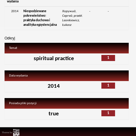
wydania
2014
Niespodziewane
Хоружий,
-
-
pokrewieństwo:
Сергей; przekł.
praktyka duchowa i
Leonkiewicz,
analityka egzystencjalna
Łukasz
Odkryj
Temat
1
spiritual practice
Data wydania
1
2014
Posiada pliki pozycji
1
true
Theme by