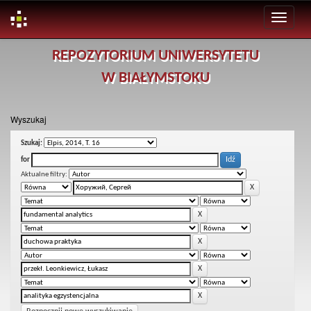
Skip
REPOZYTORIUM UNIWERSYTETU
navigation
W BIAŁYMSTOKU
Wyszukaj
Szukaj:
for
Aktualne filtry: