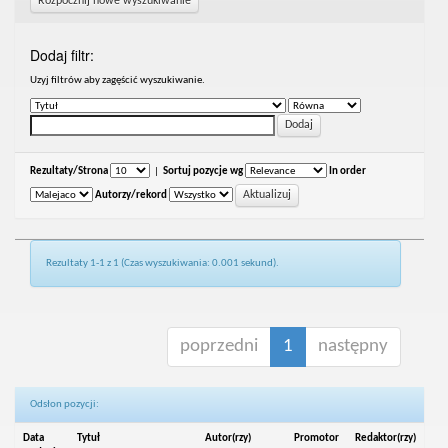
Rozpocznij nowe wyszukiwanie
Dodaj filtr:
Uzyj filtrów aby zagęścić wyszukiwanie.
Rezultaty/Strona
|
Sortuj pozycje wg
In order
Autorzy/rekord
Rezultaty 1-1 z 1 (Czas wyszukiwania: 0.001 sekund).
poprzedni
1
następny
Odsłon pozycji:
Data
Tytuł
Autor(rzy)
Promotor
Redaktor(rzy)