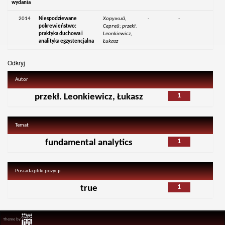
wydania
2014
Niespodziewane
Хоружий,
-
-
pokrewieństwo:
Сергей; przekł.
praktyka duchowa i
Leonkiewicz,
analityka egzystencjalna
Łukasz
Odkryj
Autor
1
przekł. Leonkiewicz, Łukasz
Temat
1
fundamental analytics
Posiada pliki pozycji
1
true
Theme by