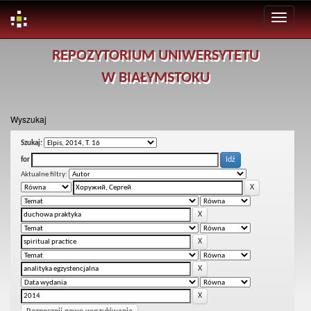
Skip
REPOZYTORIUM UNIWERSYTETU
navigation
W BIAŁYMSTOKU
Wyszukaj
Szukaj:
for
Aktualne filtry: