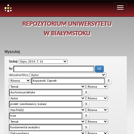
Skip
REPOZYTORIUM UNIWERSYTETU
navigation
W BIAŁYMSTOKU
Wyszukaj
Szukaj:
for
Aktualne filtry: