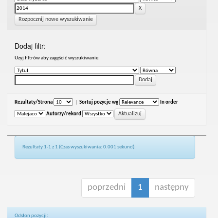
Rozpocznij nowe wyszukiwanie
Dodaj filtr:
Uzyj filtrów aby zagęścić wyszukiwanie.
Rezultaty/Strona
|
Sortuj pozycje wg
In order
Autorzy/rekord
Rezultaty 1-1 z 1 (Czas wyszukiwania: 0.001 sekund).
poprzedni
1
następny
Odsłon pozycji: