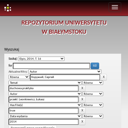
Skip
REPOZYTORIUM UNIWERSYTETU
navigation
W BIAŁYMSTOKU
Wyszukaj
Szukaj:
for
Aktualne filtry: