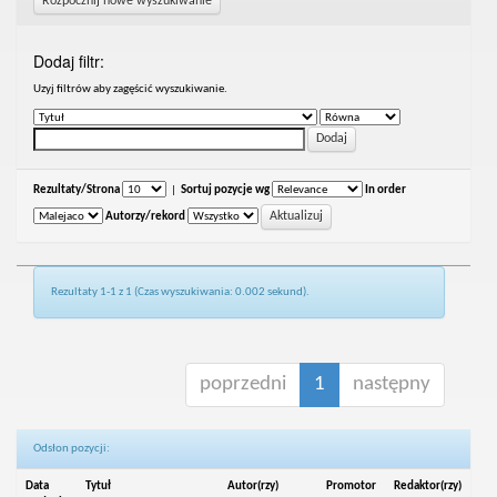
Rozpocznij nowe wyszukiwanie
Dodaj filtr:
Uzyj filtrów aby zagęścić wyszukiwanie.
Rezultaty/Strona
|
Sortuj pozycje wg
In order
Autorzy/rekord
Rezultaty 1-1 z 1 (Czas wyszukiwania: 0.002 sekund).
poprzedni
1
następny
Odsłon pozycji:
Data
Tytuł
Autor(rzy)
Promotor
Redaktor(rzy)