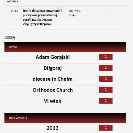
wydania
2013
Teorie dotyczące powstania i
Dmitruk,
-
-
początków prawosławnej
Stefan
parafii pw. św. Jerzego
Zwycięzcy w Biłgoraju
Odkryj
Temat
1
Adam Gorajski
1
Biłgoraj
1
diocese in Chełm
1
Orthodox Church
1
VI wiek
Data wydania
1
2013