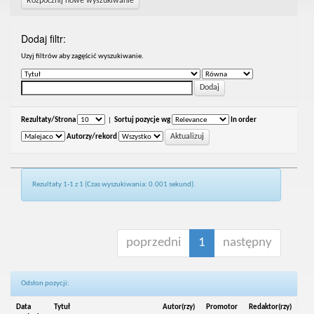
Rozpocznij nowe wyszukiwanie
Dodaj filtr:
Uzyj filtrów aby zagęścić wyszukiwanie.
Rezultaty/Strona
|
Sortuj pozycje wg
In order
Autorzy/rekord
Rezultaty 1-1 z 1 (Czas wyszukiwania: 0.001 sekund).
poprzedni
1
następny
Odsłon pozycji:
Data
Tytuł
Autor(rzy)
Promotor
Redaktor(rzy)